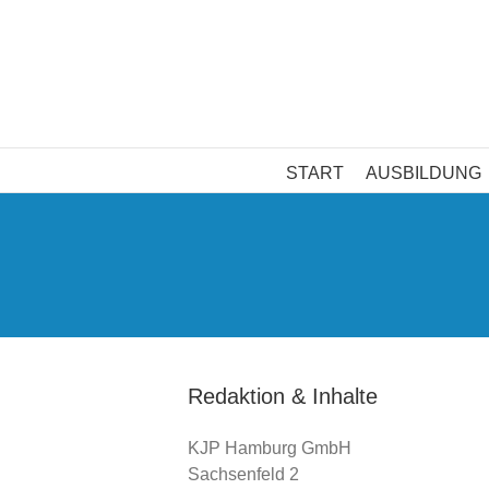
Skip
to
content
START
AUSBILDUNG
Redaktion & Inhalte
KJP Hamburg GmbH
Sachsenfeld 2